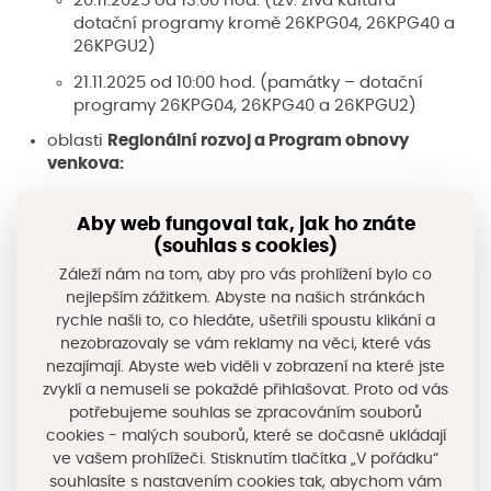
20.11.2025 od 13:00 hod. (tzv. živá kultura –
dotační programy kromě 26KPG04, 26KPG40 a
26KPGU2)
21.11.2025 od 10:00 hod. (památky – dotační
programy 26KPG04, 26KPG40 a 26KPGU2)
oblasti
Regionální rozvoj a Program obnovy
venkova:
24.11.2025 od 15:00 hod.
Aby web fungoval tak, jak ho znáte
oblast
Životní prostředí a zemědělství:
(souhlas s cookies)
27.11.2025 od 13:00 hod.
Záleží nám na tom, aby pro vás prohlížení bylo co
nejlepším zážitkem. Abyste na našich stránkách
oblasti
Sport a tělovýchova a Volnočasové
rychle našli to, co hledáte, ušetřili spoustu klikání a
aktivity:
nezobrazovaly se vám reklamy na věci, které vás
01.12.2025 od 14:30 hod.
nezajímají. Abyste web viděli v zobrazení na které jste
zvyklí a nemuseli se pokaždé přihlašovat. Proto od vás
oblast
Cestovní ruch:
potřebujeme souhlas se zpracováním souborů
15.12.2025 od 14:00 hod.
cookies - malých souborů, které se dočasně ukládají
ve vašem prohlížeči. Stisknutím tlačítka „V pořádku“
Délka trvání seminářů bude cca 1,5 hod. Ze seminářů
souhlasíte s nastavením cookies tak, abychom vám