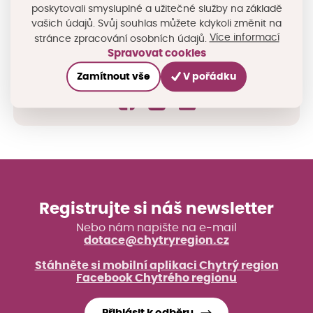
poskytovali smysluplné a užitečné služby na základě
bude pořízen záznam a následně zveřejněn na
vašich údajů. Svůj souhlas můžete kdykoli změnit na
dotačním portálu KHK (
https://dotace.khk.cz/
).
Více informací
stránce zpracování osobních údajů.
Spravovat cookies
Sdílejte na sociálních sítích
Zamítnout vše
V pořádku
Registrujte si náš newsletter
Nebo nám napište na e-mail
dotace@chytryregion.cz
Stáhněte si mobilní aplikaci Chytrý region
Facebook Chytrého regionu