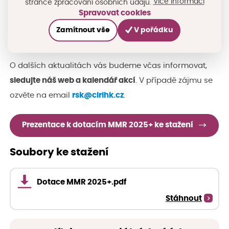
Více informací
stránce zpracování osobních údajů.
obce a dobrovolné svazky obcí, budou nově zařazeny i
Spravovat cookies
tzv. společenství obcí.
Vyhlášení výzev
je v plánu už
Zamítnout vše
V pořádku
v prosinci 2024.
O dalších aktualitách vás budeme včas informovat,
sledujte náš web a kalendář akcí
. V případě zájmu se
ozvěte na email
rsk@cirihk.cz
.
Prezentace k dotacím MMR 2025+ ke stažení
Soubory ke stažení
Dotace MMR 2025+.pdf
Stáhnout