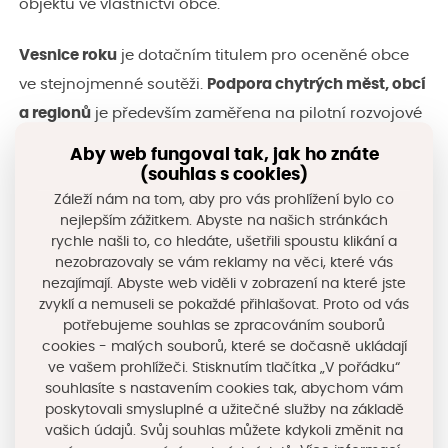
objektů ve vlastnictví obce.
Vesnice roku
je dotačním titulem pro oceněné obce
ve stejnojmenné soutěži.
Podpora chytrých měst, obcí
a regionů
je především zaměřena na pilotní rozvojové
impulzy a iniciativy.
Aby web fungoval tak, jak ho znáte
(souhlas s cookies)
Cílem podprogramu
Podpora rozvoje HSOÚ
je zvýšit
Záleží nám na tom, aby pro vás prohlížení bylo co
investiční připravenost/absorpční kapacitu obcí
nejlepším zážitkem. Abyste na našich stránkách
rychle našli to, co hledáte, ušetřili spoustu klikání a
v těchto regionech, podporovány budou projektové
nezobrazovaly se vám reklamy na věci, které vás
dokumentace či studie proveditelnosti.
nezajímají. Abyste web viděli v zobrazení na které jste
zvyklí a nemuseli se pokaždé přihlašovat. Proto od vás
potřebujeme souhlas se zpracováním souborů
Míra dotace
u většiny aktivit je 40 až 50 % celkových
cookies - malých souborů, které se dočasně ukládají
způsobilých výdajů s možností dofinancování
ve vašem prohlížeči. Stisknutím tlačítka „V pořádku“
zvýhodněnými úvěry ve vybraných aktivitách.
souhlasíte s nastavením cookies tak, abychom vám
poskytovali smysluplné a užitečné služby na základě
vašich údajů. Svůj souhlas můžete kdykoli změnit na
Mezi
oprávněné žadatele
, kterými jsou především