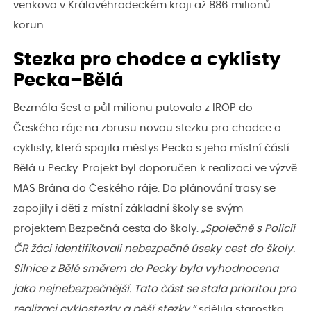
venkova v Královéhradeckém kraji až 886 milionů
korun.
Stezka pro chodce a cyklisty
Pecka–Bělá
Bezmála šest a půl milionu putovalo z IROP do
Českého ráje na zbrusu novou stezku pro chodce a
cyklisty, která spojila městys Pecka s jeho místní částí
Bělá u Pecky. Projekt byl doporučen k realizaci ve výzvě
MAS Brána do Českého ráje. Do plánování trasy se
zapojily i děti z místní základní školy se svým
projektem Bezpečná cesta do školy.
„Společně s Policií
ČR žáci identifikovali nebezpečné úseky cest do školy.
Silnice z Bělé směrem do Pecky byla vyhodnocena
jako nejnebezpečnější. Tato část se stala prioritou pro
realizaci cyklostezky a pěší stezky,“
sdělila starostka