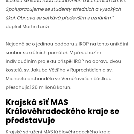
kostelů se koná řada duchovních a kulturních aktivit.
Spolupracujeme se studenty středních a vysokých
škol. Obnova se setkává především s uznáním,“
doplnil Martin Lanži.
Nejedná se o jedinou podporu z IROP na tento unikátní
soubor sakrálních památek. V předchozím
individuálním projektu přispěl IROP na opravu dvou
kostelů, sv. Jakuba Většího v Ruprechticích a sv.
Michaela archanděla ve Vernéřovicích částkou
přesahující 26 milionů korun.
Krajská síť MAS
Královéhradeckého kraje se
představuje
Krajské sdružení MAS Královéhradeckého kraje