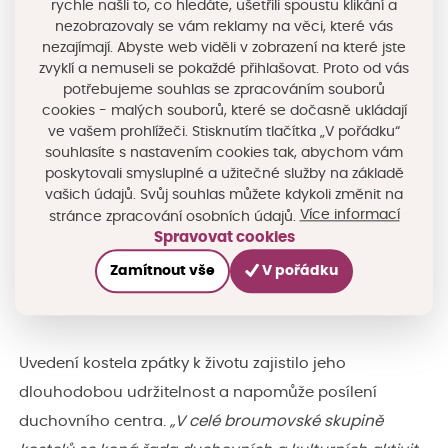
rychle našli to, co hledáte, ušetřili spoustu klikání a
Projekt financovaný z evropských fondů a doporučený
nezobrazovaly se vám reklamy na věci, které vás
MAS Broumovsko+ se zaměřuje na záchranu
nezajímají. Abyste web viděli v zobrazení na které jste
zvyklí a nemuseli se pokaždé přihlašovat. Proto od vás
kulturního dědictví v této lokalitě. IROP devíti miliony
potřebujeme souhlas se zpracováním souborů
podpořil revitalizaci Kostela Všech svatých v
cookies - malých souborů, které se dočasně ukládají
Heřmánkovicích, který byl stejně jako ostatní barokní
ve vašem prohlížeči. Stisknutím tlačítka „V pořádku“
souhlasíte s nastavením cookies tak, abychom vám
kostely na Broumovsku postaven na začátku 18. století
poskytovali smysluplné a užitečné služby na základě
Kryštofem a Kiliánem Ignácem Dienzenhoferovými.
vašich údajů. Svůj souhlas můžete kdykoli změnit na
Více informací
stránce zpracování osobních údajů.
„Nejvíce se těšíme z toho, že se podařilo zachránit
Spravovat cookies
střechu kostela. Bez prostředků EU by nedošlo k tak
Zamítnout vše
V pořádku
rychlé obnově střešní krytiny,“
prozradil děkan
broumovské farnosti Martin Lanži.
Uvedení kostela zpátky k životu zajistilo jeho
dlouhodobou udržitelnost a napomůže posílení
duchovního centra.
„V celé broumovské skupině