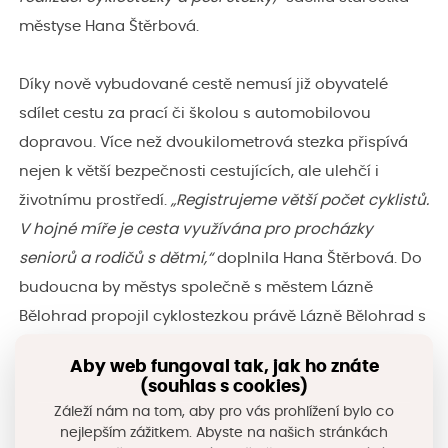
městyse Hana Štěrbová.
Díky nově vybudované cestě nemusí již obyvatelé
sdílet cestu za prací či školou s automobilovou
dopravou. Více než dvoukilometrová stezka přispívá
nejen k větší bezpečnosti cestujících, ale ulehčí i
životnímu prostředí.
„Registrujeme větší počet cyklistů.
V hojné míře je cesta využívána pro procházky
seniorů a rodičů s dětmi,“
doplnila Hana Štěrbová. Do
budoucna by městys společně s městem Lázně
Bělohrad propojil cyklostezkou právě Lázně Bělohrad s
Bělou u Pecky a zajistil tak bezpečný pohyb na této
Aby web fungoval tak, jak ho znáte
trase.
(souhlas s cookies)
Záleží nám na tom, aby pro vás prohlížení bylo co
Pro život kostelů Broumovska
nejlepším zážitkem. Abyste na našich stránkách