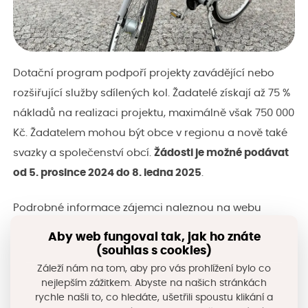
Dotační program podpoří projekty zavádějící nebo
rozšiřující služby sdílených kol. Žadatelé získají až 75 %
nákladů na realizaci projektu, maximálně však 750 000
Kč. Žadatelem mohou být obce v regionu a nově také
svazky a společenství obcí.
Žádosti je možné podávat
od 5. prosince 2024 do 8. ledna 2025
.
Podrobné informace zájemci naleznou na webu
Dotačního portálu Královéhradeckého kraje
.
Aby web fungoval tak, jak ho znáte
(souhlas s cookies)
V současnosti je tato služba dostupná v jedenácti
Záleží nám na tom, aby pro vás prohlížení bylo co
obcích Královéhradeckého kraje: Hradci Králové,
nejlepším zážitkem. Abyste na našich stránkách
rychle našli to, co hledáte, ušetřili spoustu klikání a
Trutnově, Jičíně, Dvoře Králové nad Labem, Hořicích,