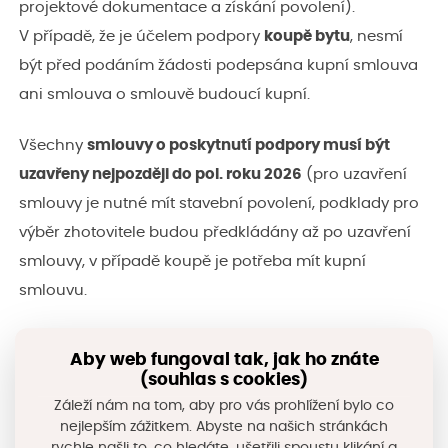
projektové dokumentace a získání povolení).
V případě, že je účelem podpory
koupě bytu
, nesmí
být před podáním žádosti podepsána kupní smlouva
ani smlouva o smlouvě budoucí kupní.
Všechny
smlouvy o poskytnutí podpory musí být
uzavřeny nejpozději do pol. roku 2026
(pro uzavření
smlouvy je nutné mít stavební povolení, podklady pro
výběr zhotovitele budou předkládány až po uzavření
smlouvy, v případě koupě je potřeba mít kupní
smlouvu.
Výběr zhotovitele
lze rovněž zahájit až po podání
Aby web fungoval tak, jak ho znáte
žádosti o poskytnutí podpory, přičemž
žadatelé
musí
(souhlas s cookies)
postupovat v souladu
se zákonem č. 134/2016 Sb., o
Záleží nám na tom, aby pro vás prohlížení bylo co
nejlepším zážitkem. Abyste na našich stránkách
zadávání veřejných zakázek
(výběrové řízení je možné
rychle našli to, co hledáte, ušetřili spoustu klikání a