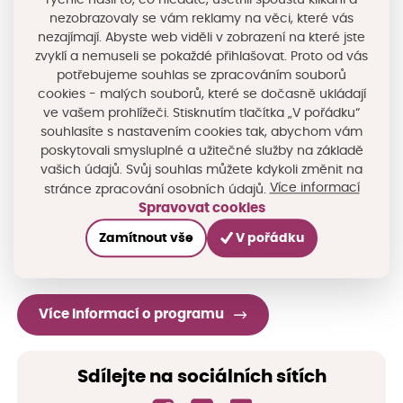
zahájit před podáním žádosti pouze v případě, pokud
nezobrazovaly se vám reklamy na věci, které vás
ho lze kdykoli bez sankce zrušit ). Pokud nejste
nezajímají. Abyste web viděli v zobrazení na které jste
zvyklí a nemuseli se pokaždé přihlašovat. Proto od vás
zadavatelem dle § 4 zákona č. 134/2016 Sb., o zadávání
potřebujeme souhlas se zpracováním souborů
veřejných zakázek, bude ve výzvě k podávání žádostí
cookies - malých souborů, které se dočasně ukládají
stanoven postup pro výběr zhotovitele (oslovení
ve vašem prohlížeči. Stisknutím tlačítka „V pořádku“
souhlasíte s nastavením cookies tak, abychom vám
určitého počtu zhotovitelů a předložení určitého počtu
poskytovali smysluplné a užitečné služby na základě
nabídek).
vašich údajů. Svůj souhlas můžete kdykoli změnit na
Více informací
stránce zpracování osobních údajů.
Spravovat cookies
Zhotovitelé stavebních prací musí v rámci přípravy a
realizace projektu uplatňovat
zásadu DNSH
(Do No
Zamítnout vše
V pořádku
Significant Harm) neboli „významně nepoškozovat“.
Více informací o programu
Sdílejte na sociálních sítích