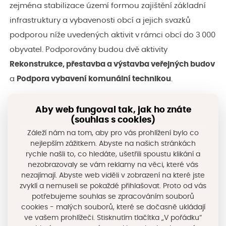
zejména stabilizace území formou zajištění základní
infrastruktury a vybavenosti obcí a jejich svazků
podporou níže uvedených aktivit v rámci obcí do 3 000
obyvatel. Podporovány budou dvě aktivity
Rekonstrukce, přestavba a výstavba veřejných budov
a
Podpora vybavení komunální technikou
.
Více informací o výzvě
Aby web fungoval tak, jak ho znáte
(souhlas s cookies)
Záleží nám na tom, aby pro vás prohlížení bylo co
Cílem výzvy č. 1/2025/117D7621 podprogramu 117D7621
nejlepším zážitkem. Abyste na našich stránkách
rychle našli to, co hledáte, ušetřili spoustu klikání a
Podpora obcí s 3 001 – 10 000 obyvateli je zejména
nezobrazovaly se vám reklamy na věci, které vás
stabilizace území formou zajištění základní
nezajímají. Abyste web viděli v zobrazení na které jste
infrastruktury a vybavenosti obcí s 3 001 – 10 000
zvyklí a nemuseli se pokaždé přihlašovat. Proto od vás
potřebujeme souhlas se zpracováním souborů
obyvateli a jejich svazků podporou níže uvedené
cookies - malých souborů, které se dočasně ukládají
aktivity. Podporována bude aktivita
Rekonstrukce,
ve vašem prohlížeči. Stisknutím tlačítka „V pořádku“