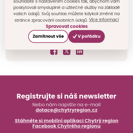
souhlasíte s nastavením cookies tak, abychom vám
přestavba a výstavba veřejných budov
.
poskytovali smysluplné a užitečné služby na základě
vašich údajů. Svůj souhlas můžete kdykoli změnit na
Více informací o výzvě
Více informací
stránce zpracování osobních údajů.
Spravovat cookies
Zamítnout vše
V pořádku
Sdílejte na sociálních sítích
Registrujte si náš newsletter
Nebo nám napište na e-mail
dotace@chytryregion.cz
Stáhněte si mobilní aplikaci Chytrý region
Facebook Chytrého regionu