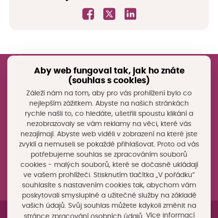
Aby web fungoval tak, jak ho znáte
(souhlas s cookies)
Registrujte si náš newsletter
Záleží nám na tom, aby pro vás prohlížení bylo co
Nebo nám napište na e-mail
nejlepším zážitkem. Abyste na našich stránkách
dotace@chytryregion.cz
rychle našli to, co hledáte, ušetřili spoustu klikání a
nezobrazovaly se vám reklamy na věci, které vás
Stáhněte si mobilní aplikaci Chytrý region
nezajímají. Abyste web viděli v zobrazení na které jste
Facebook Chytrého regionu
zvyklí a nemuseli se pokaždé přihlašovat. Proto od vás
potřebujeme souhlas se zpracováním souborů
Přihlásit k odběru
cookies - malých souborů, které se dočasně ukládají
ve vašem prohlížeči. Stisknutím tlačítka „V pořádku“
souhlasíte s nastavením cookies tak, abychom vám
poskytovali smysluplné a užitečné služby na základě
vašich údajů. Svůj souhlas můžete kdykoli změnit na
Více informací
stránce zpracování osobních údajů.