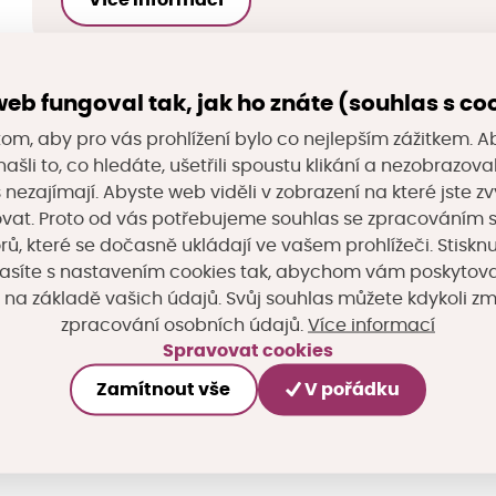
eb fungoval tak, jak ho znáte (souhlas s co
Sdílejte na sociálních sítích
om, aby pro vás prohlížení bylo co nejlepším zážitkem. A
ašli to, co hledáte, ušetřili spoustu klikání a nezobrazo
s nezajímají. Abyste web viděli v zobrazení na které jste zv
vat. Proto od vás potřebujeme souhlas se zpracováním 
, které se dočasně ukládají ve vašem prohlížeči. Stisknu
asíte s nastavením cookies tak, abychom vám poskytova
 na základě vašich údajů. Svůj souhlas můžete kdykoli z
Více informací
zpracování osobních údajů.
Spravovat cookies
Zamítnout vše
V pořádku