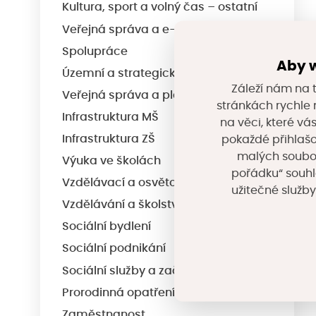
Kultura, sport a volný čas – ostatní
Veřejná správa a e-Government
Spolupráce
Aby w
Územní a strategické plánování
Záleží nám na t
Veřejná správa a plánování – ostatní
stránkách rychle n
Infrastruktura MŠ
na věci, které vá
pokaždé přihlašo
Infrastruktura ZŠ
malých souborů
Výuka ve školách
pořádku“ souhl
Vzdělávací a osvětové akce
užitečné služby
Vzdělávání a školství – ostatní
Sociální bydlení
Sociální podnikání
Sociální služby a začleňování
Prorodinná opatření
Zaměstnanost