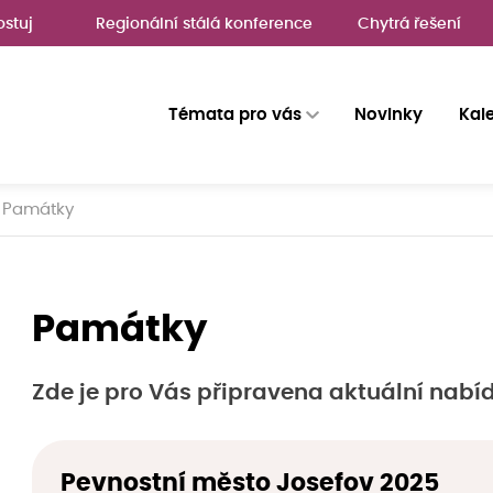
ostuj
Regionální stálá konference
Chytrá řešení
Témata pro vás
Novinky
Kal
Památky
Památky
Zde je pro Vás připravena aktuální nabí
Pevnostní město Josefov 2025