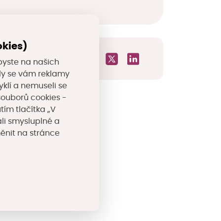
okies)
byste na našich
valy se vám reklamy
yklí a nemuseli se
souborů cookies -
tím tlačítka „V
li smysluplné a
měnit na stránce