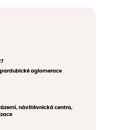
27
o-pardubické aglomerace
zázemí, návštěvnická centra,
izace