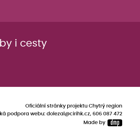
y i cesty
Oficiální stránky projektu Chytrý region
ká podpora webu: dolezal@cirihk.cz, 606 087 472
Made by