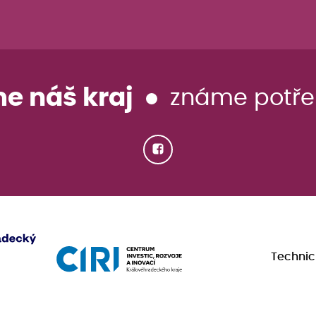
me náš kraj
známe potřeb
Technic