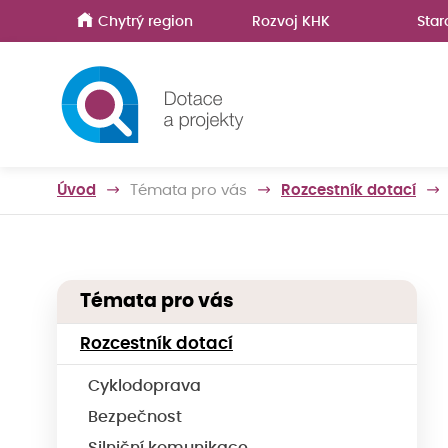
Chytrý region
Rozvoj KHK
Star
Úvod
Témata pro vás
Rozcestník dotací
Témata pro vás
Rozcestník dotací
Cyklodoprava
Bezpečnost