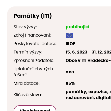
Památky (ITI)
Stav výzvy:
probíhající
Zdroj financování:
Poskytovatel dotace:
IROP
Termín výzvy:
15. 6. 2023 - 31. 12. 20
Zpřesnění žadatele:
Obce v ITI Hradeck
Uplatnění chytrých
ano
řešení:
Míra dotace:
85%
památky, expozice, 
Klíčová slova:
restaurování, digital
Více informací