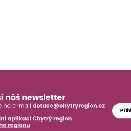
si náš newsletter
e na e-mail
dotace@chytryregion.cz
Přih
ní aplikaci Chytrý region
ho regionu