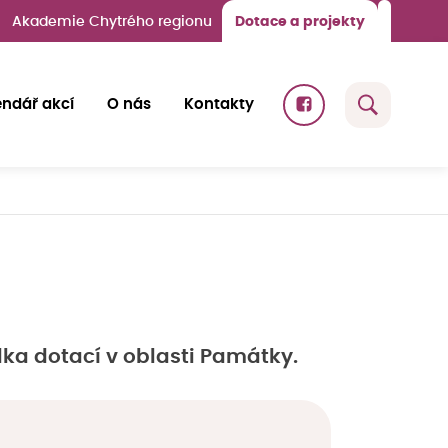
Akademie Chytrého regionu
Dotace a projekty
endář akcí
O nás
Kontakty
dka dotací v oblasti Památky.