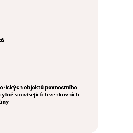
26
torických objektů pevnostního
bytně souvisejících venkovních
lány