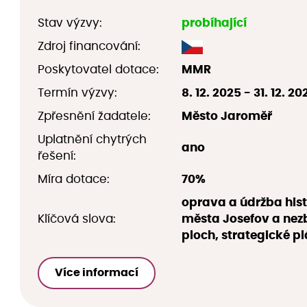
Stav výzvy:
probíhající
Zdroj financování:
Poskytovatel dotace:
MMR
Termín výzvy:
8. 12. 2025 - 31. 12. 20
Zpřesnění žadatele:
Město Jaroměř
Uplatnění chytrých
ano
řešení:
Míra dotace:
70%
oprava a údržba his
Klíčová slova:
města Josefov a nez
ploch, strategické p
Více informací